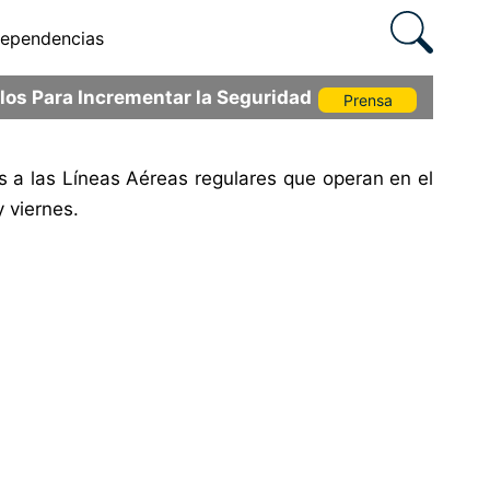
ependencias
os Para Incrementar la Seguridad
Prensa
s a las Líneas Aéreas regulares que operan en el
 viernes.