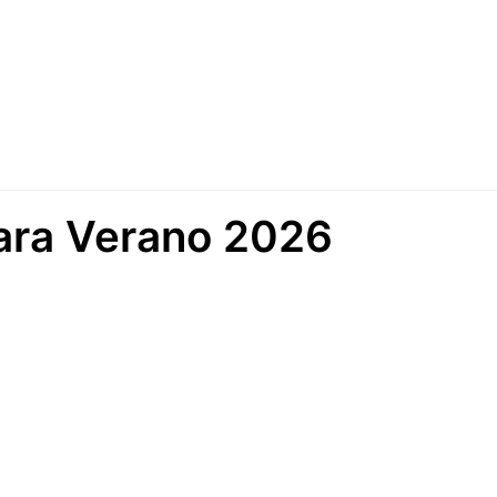
para Verano 2026