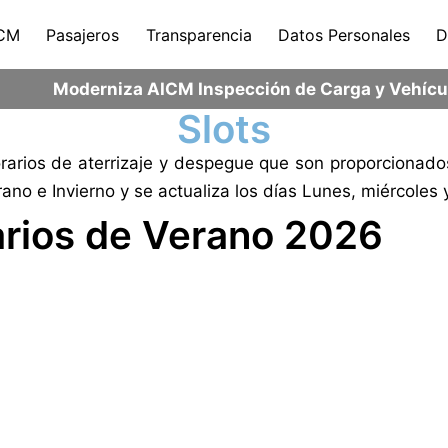
CM
Pasajeros
Transparencia
Datos Personales
D
Moderniza AICM Inspección de Carga y Vehícul
Slots
horarios de aterrizaje y despegue que son proporcionado
o e Invierno y se actualiza los días Lunes, miércoles y
arios de Verano 2026