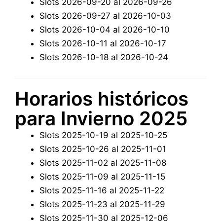
Slots 2026-09-20 al 2026-09-26
Slots 2026-09-27 al 2026-10-03
Slots 2026-10-04 al 2026-10-10
Slots 2026-10-11 al 2026-10-17
Slots 2026-10-18 al 2026-10-24
Horarios históricos
para Invierno 2025
Slots 2025-10-19 al 2025-10-25
Slots 2025-10-26 al 2025-11-01
Slots 2025-11-02 al 2025-11-08
Slots 2025-11-09 al 2025-11-15
Slots 2025-11-16 al 2025-11-22
Slots 2025-11-23 al 2025-11-29
Slots 2025-11-30 al 2025-12-06