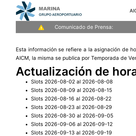
Saltar
AI
al
contenido
Aeropuerto
Comunicado de Prensa:
Internacional
de
Esta información se refiere a la asignación de 
la
AICM, la misma se publica por Temporada de Veran
Ciudad
de
Actualización de hor
México
Slots 2026-08-02 al 2026-08-08
Slots 2026-08-09 al 2026-08-15
Slots 2026-08-16 al 2026-08-22
Slots 2026-08-23 al 2026-08-29
Slots 2026-08-30 al 2026-09-05
Slots 2026-09-06 al 2026-09-12
Slots 2026-09-13 al 2026-09-19