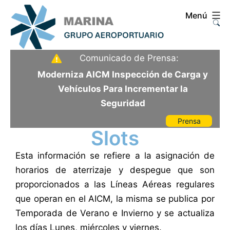
Saltar
Menú
al
contenido
Aeropuerto
Comunicado de Prensa:
Internacional
Moderniza AICM Inspección de Carga y
de
Vehículos Para Incrementar la
la
Seguridad
Ciudad
Prensa
de
Slots
México
Esta información se refiere a la asignación de
horarios de aterrizaje y despegue que son
proporcionados a las Líneas Aéreas regulares
que operan en el AICM, la misma se publica por
Temporada de Verano e Invierno y se actualiza
los días Lunes, miércoles y viernes.