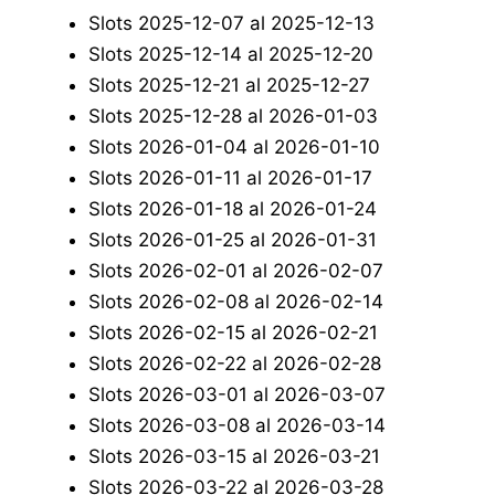
Slots 2025-12-07 al 2025-12-13
Slots 2025-12-14 al 2025-12-20
Slots 2025-12-21 al 2025-12-27
Slots 2025-12-28 al 2026-01-03
Slots 2026-01-04 al 2026-01-10
Slots 2026-01-11 al 2026-01-17
Slots 2026-01-18 al 2026-01-24
Slots 2026-01-25 al 2026-01-31
Slots 2026-02-01 al 2026-02-07
Slots 2026-02-08 al 2026-02-14
Slots 2026-02-15 al 2026-02-21
Slots 2026-02-22 al 2026-02-28
Slots 2026-03-01 al 2026-03-07
Slots 2026-03-08 al 2026-03-14
Slots 2026-03-15 al 2026-03-21
Slots 2026-03-22 al 2026-03-28