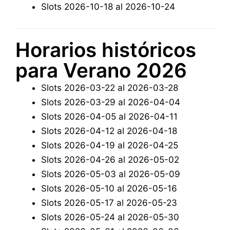
Slots 2026-10-18 al 2026-10-24
Horarios históricos
para Verano 2026
Slots 2026-03-22 al 2026-03-28
Slots 2026-03-29 al 2026-04-04
Slots 2026-04-05 al 2026-04-11
Slots 2026-04-12 al 2026-04-18
Slots 2026-04-19 al 2026-04-25
Slots 2026-04-26 al 2026-05-02
Slots 2026-05-03 al 2026-05-09
Slots 2026-05-10 al 2026-05-16
Slots 2026-05-17 al 2026-05-23
Slots 2026-05-24 al 2026-05-30