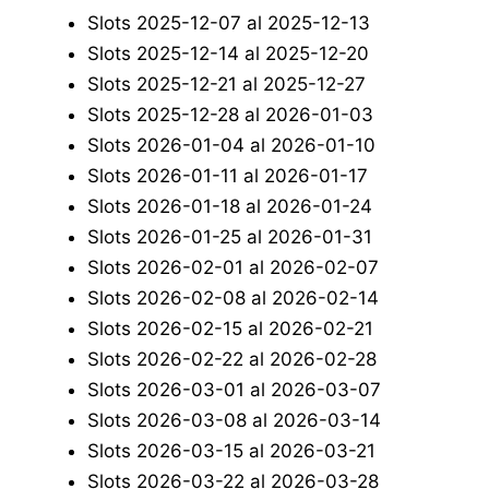
Slots 2025-12-07 al 2025-12-13
Slots 2025-12-14 al 2025-12-20
Slots 2025-12-21 al 2025-12-27
Slots 2025-12-28 al 2026-01-03
Slots 2026-01-04 al 2026-01-10
Slots 2026-01-11 al 2026-01-17
Slots 2026-01-18 al 2026-01-24
Slots 2026-01-25 al 2026-01-31
Slots 2026-02-01 al 2026-02-07
Slots 2026-02-08 al 2026-02-14
Slots 2026-02-15 al 2026-02-21
Slots 2026-02-22 al 2026-02-28
Slots 2026-03-01 al 2026-03-07
Slots 2026-03-08 al 2026-03-14
Slots 2026-03-15 al 2026-03-21
Slots 2026-03-22 al 2026-03-28