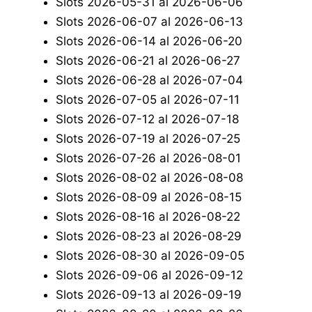
Slots 2026-05-31 al 2026-06-06
Slots 2026-06-07 al 2026-06-13
Slots 2026-06-14 al 2026-06-20
Slots 2026-06-21 al 2026-06-27
Slots 2026-06-28 al 2026-07-04
Slots 2026-07-05 al 2026-07-11
Slots 2026-07-12 al 2026-07-18
Slots 2026-07-19 al 2026-07-25
Slots 2026-07-26 al 2026-08-01
Slots 2026-08-02 al 2026-08-08
Slots 2026-08-09 al 2026-08-15
Slots 2026-08-16 al 2026-08-22
Slots 2026-08-23 al 2026-08-29
Slots 2026-08-30 al 2026-09-05
Slots 2026-09-06 al 2026-09-12
Slots 2026-09-13 al 2026-09-19