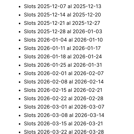
Slots 2025-12-07 al 2025-12-13
Slots 2025-12-14 al 2025-12-20
Slots 2025-12-21 al 2025-12-27
Slots 2025-12-28 al 2026-01-03
Slots 2026-01-04 al 2026-01-10
Slots 2026-01-11 al 2026-01-17
Slots 2026-01-18 al 2026-01-24
Slots 2026-01-25 al 2026-01-31
Slots 2026-02-01 al 2026-02-07
Slots 2026-02-08 al 2026-02-14
Slots 2026-02-15 al 2026-02-21
Slots 2026-02-22 al 2026-02-28
Slots 2026-03-01 al 2026-03-07
Slots 2026-03-08 al 2026-03-14
Slots 2026-03-15 al 2026-03-21
Slots 2026-03-22 al 2026-03-28