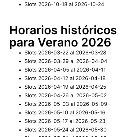
Slots 2026-10-18 al 2026-10-24
Horarios históricos
para Verano 2026
Slots 2026-03-22 al 2026-03-28
Slots 2026-03-29 al 2026-04-04
Slots 2026-04-05 al 2026-04-11
Slots 2026-04-12 al 2026-04-18
Slots 2026-04-19 al 2026-04-25
Slots 2026-04-26 al 2026-05-02
Slots 2026-05-03 al 2026-05-09
Slots 2026-05-10 al 2026-05-16
Slots 2026-05-17 al 2026-05-23
Slots 2026-05-24 al 2026-05-30