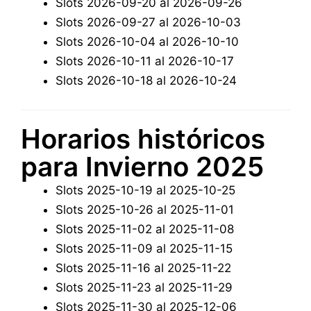
Slots 2026-09-20 al 2026-09-26
Slots 2026-09-27 al 2026-10-03
Slots 2026-10-04 al 2026-10-10
Slots 2026-10-11 al 2026-10-17
Slots 2026-10-18 al 2026-10-24
Horarios históricos
para Invierno 2025
Slots 2025-10-19 al 2025-10-25
Slots 2025-10-26 al 2025-11-01
Slots 2025-11-02 al 2025-11-08
Slots 2025-11-09 al 2025-11-15
Slots 2025-11-16 al 2025-11-22
Slots 2025-11-23 al 2025-11-29
Slots 2025-11-30 al 2025-12-06