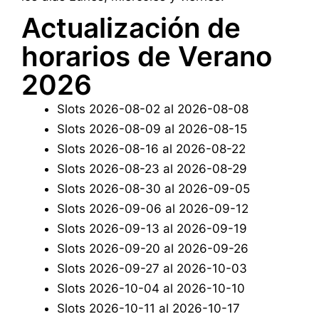
Actualización de
horarios de Verano
2026
Slots 2026-08-02 al 2026-08-08
Slots 2026-08-09 al 2026-08-15
Slots 2026-08-16 al 2026-08-22
Slots 2026-08-23 al 2026-08-29
Slots 2026-08-30 al 2026-09-05
Slots 2026-09-06 al 2026-09-12
Slots 2026-09-13 al 2026-09-19
Slots 2026-09-20 al 2026-09-26
Slots 2026-09-27 al 2026-10-03
Slots 2026-10-04 al 2026-10-10
Slots 2026-10-11 al 2026-10-17