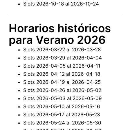
Slots 2026-10-18 al 2026-10-24
Horarios históricos
para Verano 2026
Slots 2026-03-22 al 2026-03-28
Slots 2026-03-29 al 2026-04-04
Slots 2026-04-05 al 2026-04-11
Slots 2026-04-12 al 2026-04-18
Slots 2026-04-19 al 2026-04-25
Slots 2026-04-26 al 2026-05-02
Slots 2026-05-03 al 2026-05-09
Slots 2026-05-10 al 2026-05-16
Slots 2026-05-17 al 2026-05-23
Slots 2026-05-24 al 2026-05-30