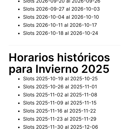
Slots 2026-09-20 al 2026-09-26
Slots 2026-09-27 al 2026-10-03
Slots 2026-10-04 al 2026-10-10
Slots 2026-10-11 al 2026-10-17
Slots 2026-10-18 al 2026-10-24
Horarios históricos
para Invierno 2025
Slots 2025-10-19 al 2025-10-25
Slots 2025-10-26 al 2025-11-01
Slots 2025-11-02 al 2025-11-08
Slots 2025-11-09 al 2025-11-15
Slots 2025-11-16 al 2025-11-22
Slots 2025-11-23 al 2025-11-29
Slots 2025-11-30 al 2025-12-06