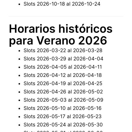
Slots 2026-10-18 al 2026-10-24
Horarios históricos
para Verano 2026
Slots 2026-03-22 al 2026-03-28
Slots 2026-03-29 al 2026-04-04
Slots 2026-04-05 al 2026-04-11
Slots 2026-04-12 al 2026-04-18
Slots 2026-04-19 al 2026-04-25
Slots 2026-04-26 al 2026-05-02
Slots 2026-05-03 al 2026-05-09
Slots 2026-05-10 al 2026-05-16
Slots 2026-05-17 al 2026-05-23
Slots 2026-05-24 al 2026-05-30