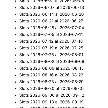
Slots 2026-05-31 al 2026-06-06
Slots 2026-06-07 al 2026-06-13
Slots 2026-06-14 al 2026-06-20
Slots 2026-06-21 al 2026-06-27
Slots 2026-06-28 al 2026-07-04
Slots 2026-07-05 al 2026-07-11
Slots 2026-07-12 al 2026-07-18
Slots 2026-07-19 al 2026-07-25
Slots 2026-07-26 al 2026-08-01
Slots 2026-08-02 al 2026-08-08
Slots 2026-08-09 al 2026-08-15
Slots 2026-08-16 al 2026-08-22
Slots 2026-08-23 al 2026-08-29
Slots 2026-08-30 al 2026-09-05
Slots 2026-09-06 al 2026-09-12
Slots 2026-09-13 al 2026-09-19