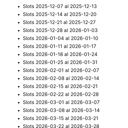
Slots 2025-12-07 al 2025-12-13
Slots 2025-12-14 al 2025-12-20
Slots 2025-12-21 al 2025-12-27
Slots 2025-12-28 al 2026-01-03
Slots 2026-01-04 al 2026-01-10
Slots 2026-01-11 al 2026-01-17
Slots 2026-01-18 al 2026-01-24
Slots 2026-01-25 al 2026-01-31
Slots 2026-02-01 al 2026-02-07
Slots 2026-02-08 al 2026-02-14
Slots 2026-02-15 al 2026-02-21
Slots 2026-02-22 al 2026-02-28
Slots 2026-03-01 al 2026-03-07
Slots 2026-03-08 al 2026-03-14
Slots 2026-03-15 al 2026-03-21
Slots 2026-03-22 al 2026-03-28