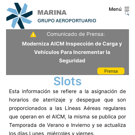
Saltar
Menú
al
contenido
Aeropuerto
Comunicado de Prensa:
Internacional
Moderniza AICM Inspección de Carga y
de
Vehículos Para Incrementar la
la
Seguridad
Ciudad
Prensa
de
Slots
México
Esta información se refiere a la asignación de
horarios de aterrizaje y despegue que son
proporcionados a las Líneas Aéreas regulares
que operan en el AICM, la misma se publica por
Temporada de Verano e Invierno y se actualiza
los días Lunes, miércoles y viernes.