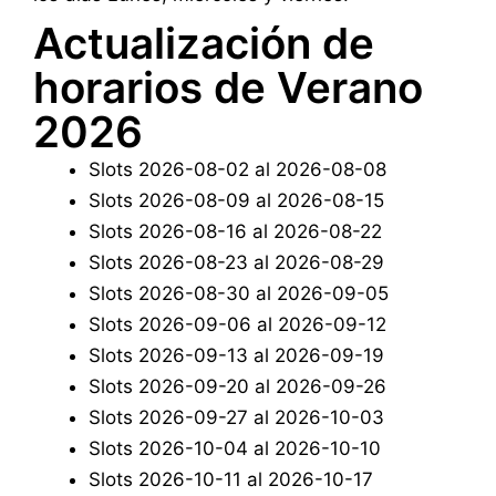
Actualización de
horarios de Verano
2026
Slots 2026-08-02 al 2026-08-08
Slots 2026-08-09 al 2026-08-15
Slots 2026-08-16 al 2026-08-22
Slots 2026-08-23 al 2026-08-29
Slots 2026-08-30 al 2026-09-05
Slots 2026-09-06 al 2026-09-12
Slots 2026-09-13 al 2026-09-19
Slots 2026-09-20 al 2026-09-26
Slots 2026-09-27 al 2026-10-03
Slots 2026-10-04 al 2026-10-10
Slots 2026-10-11 al 2026-10-17