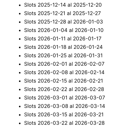
Slots 2025-12-14 al 2025-12-20
Slots 2025-12-21 al 2025-12-27
Slots 2025-12-28 al 2026-01-03
Slots 2026-01-04 al 2026-01-10
Slots 2026-01-11 al 2026-01-17
Slots 2026-01-18 al 2026-01-24
Slots 2026-01-25 al 2026-01-31
Slots 2026-02-01 al 2026-02-07
Slots 2026-02-08 al 2026-02-14
Slots 2026-02-15 al 2026-02-21
Slots 2026-02-22 al 2026-02-28
Slots 2026-03-01 al 2026-03-07
Slots 2026-03-08 al 2026-03-14
Slots 2026-03-15 al 2026-03-21
Slots 2026-03-22 al 2026-03-28