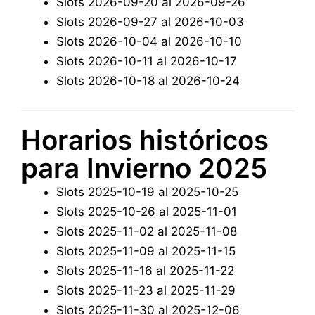
Slots 2026-09-20 al 2026-09-26
Slots 2026-09-27 al 2026-10-03
Slots 2026-10-04 al 2026-10-10
Slots 2026-10-11 al 2026-10-17
Slots 2026-10-18 al 2026-10-24
Horarios históricos
para Invierno 2025
Slots 2025-10-19 al 2025-10-25
Slots 2025-10-26 al 2025-11-01
Slots 2025-11-02 al 2025-11-08
Slots 2025-11-09 al 2025-11-15
Slots 2025-11-16 al 2025-11-22
Slots 2025-11-23 al 2025-11-29
Slots 2025-11-30 al 2025-12-06