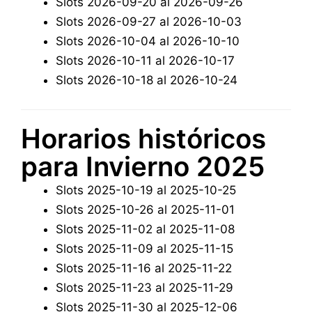
Slots 2026-09-20 al 2026-09-26
Slots 2026-09-27 al 2026-10-03
Slots 2026-10-04 al 2026-10-10
Slots 2026-10-11 al 2026-10-17
Slots 2026-10-18 al 2026-10-24
Horarios históricos
para Invierno 2025
Slots 2025-10-19 al 2025-10-25
Slots 2025-10-26 al 2025-11-01
Slots 2025-11-02 al 2025-11-08
Slots 2025-11-09 al 2025-11-15
Slots 2025-11-16 al 2025-11-22
Slots 2025-11-23 al 2025-11-29
Slots 2025-11-30 al 2025-12-06