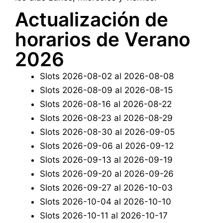
Actualización de
horarios de Verano
2026
Slots 2026-08-02 al 2026-08-08
Slots 2026-08-09 al 2026-08-15
Slots 2026-08-16 al 2026-08-22
Slots 2026-08-23 al 2026-08-29
Slots 2026-08-30 al 2026-09-05
Slots 2026-09-06 al 2026-09-12
Slots 2026-09-13 al 2026-09-19
Slots 2026-09-20 al 2026-09-26
Slots 2026-09-27 al 2026-10-03
Slots 2026-10-04 al 2026-10-10
Slots 2026-10-11 al 2026-10-17