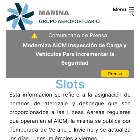
Saltar
Menú
al
contenido
Aeropuerto
Comunicado de Prensa:
Internacional
Moderniza AICM Inspección de Carga y
de
Vehículos Para Incrementar la
la
Seguridad
Ciudad
Prensa
de
Slots
México
Esta información se refiere a la asignación de
horarios de aterrizaje y despegue que son
proporcionados a las Líneas Aéreas regulares
que operan en el AICM, la misma se publica por
Temporada de Verano e Invierno y se actualiza
los días Lunes, miércoles y viernes.