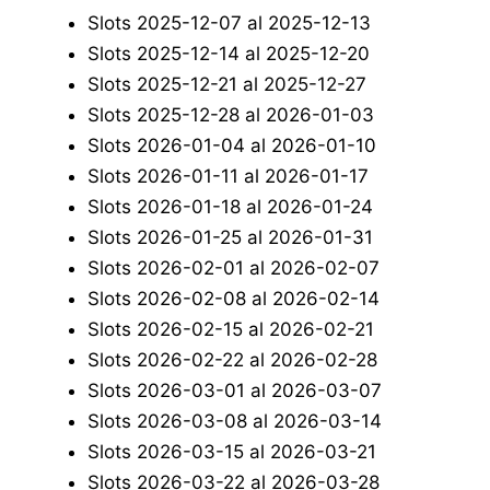
Slots 2025-12-07 al 2025-12-13
Slots 2025-12-14 al 2025-12-20
Slots 2025-12-21 al 2025-12-27
Slots 2025-12-28 al 2026-01-03
Slots 2026-01-04 al 2026-01-10
Slots 2026-01-11 al 2026-01-17
Slots 2026-01-18 al 2026-01-24
Slots 2026-01-25 al 2026-01-31
Slots 2026-02-01 al 2026-02-07
Slots 2026-02-08 al 2026-02-14
Slots 2026-02-15 al 2026-02-21
Slots 2026-02-22 al 2026-02-28
Slots 2026-03-01 al 2026-03-07
Slots 2026-03-08 al 2026-03-14
Slots 2026-03-15 al 2026-03-21
Slots 2026-03-22 al 2026-03-28