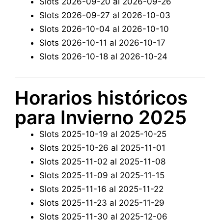
Slots 2026-09-20 al 2026-09-26
Slots 2026-09-27 al 2026-10-03
Slots 2026-10-04 al 2026-10-10
Slots 2026-10-11 al 2026-10-17
Slots 2026-10-18 al 2026-10-24
Horarios históricos
para Invierno 2025
Slots 2025-10-19 al 2025-10-25
Slots 2025-10-26 al 2025-11-01
Slots 2025-11-02 al 2025-11-08
Slots 2025-11-09 al 2025-11-15
Slots 2025-11-16 al 2025-11-22
Slots 2025-11-23 al 2025-11-29
Slots 2025-11-30 al 2025-12-06