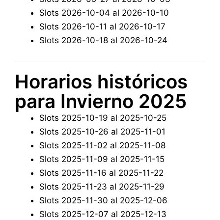
Slots 2026-10-04 al 2026-10-10
Slots 2026-10-11 al 2026-10-17
Slots 2026-10-18 al 2026-10-24
Horarios históricos
para Invierno 2025
Slots 2025-10-19 al 2025-10-25
Slots 2025-10-26 al 2025-11-01
Slots 2025-11-02 al 2025-11-08
Slots 2025-11-09 al 2025-11-15
Slots 2025-11-16 al 2025-11-22
Slots 2025-11-23 al 2025-11-29
Slots 2025-11-30 al 2025-12-06
Slots 2025-12-07 al 2025-12-13