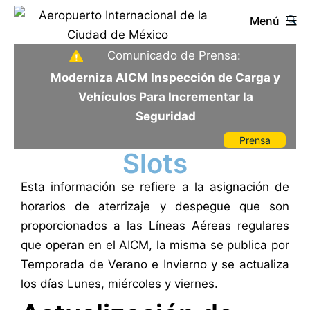
Saltar
Menú
al
contenido
Aeropuerto
Comunicado de Prensa:
Internacional
Moderniza AICM Inspección de Carga y
de
Vehículos Para Incrementar la
la
Seguridad
Ciudad
Prensa
de
Slots
México
Esta información se refiere a la asignación de
horarios de aterrizaje y despegue que son
proporcionados a las Líneas Aéreas regulares
que operan en el AICM, la misma se publica por
Temporada de Verano e Invierno y se actualiza
los días Lunes, miércoles y viernes.