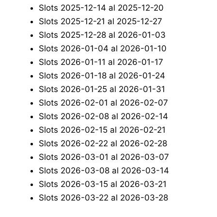
Slots 2025-12-14 al 2025-12-20
Slots 2025-12-21 al 2025-12-27
Slots 2025-12-28 al 2026-01-03
Slots 2026-01-04 al 2026-01-10
Slots 2026-01-11 al 2026-01-17
Slots 2026-01-18 al 2026-01-24
Slots 2026-01-25 al 2026-01-31
Slots 2026-02-01 al 2026-02-07
Slots 2026-02-08 al 2026-02-14
Slots 2026-02-15 al 2026-02-21
Slots 2026-02-22 al 2026-02-28
Slots 2026-03-01 al 2026-03-07
Slots 2026-03-08 al 2026-03-14
Slots 2026-03-15 al 2026-03-21
Slots 2026-03-22 al 2026-03-28