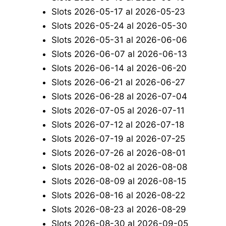
Slots 2026-05-17 al 2026-05-23
Slots 2026-05-24 al 2026-05-30
Slots 2026-05-31 al 2026-06-06
Slots 2026-06-07 al 2026-06-13
Slots 2026-06-14 al 2026-06-20
Slots 2026-06-21 al 2026-06-27
Slots 2026-06-28 al 2026-07-04
Slots 2026-07-05 al 2026-07-11
Slots 2026-07-12 al 2026-07-18
Slots 2026-07-19 al 2026-07-25
Slots 2026-07-26 al 2026-08-01
Slots 2026-08-02 al 2026-08-08
Slots 2026-08-09 al 2026-08-15
Slots 2026-08-16 al 2026-08-22
Slots 2026-08-23 al 2026-08-29
Slots 2026-08-30 al 2026-09-05