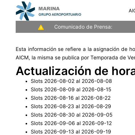
Saltar
AI
al
contenido
Aeropuerto
Comunicado de Prensa:
Internacional
de
Esta información se refiere a la asignación de 
la
AICM, la misma se publica por Temporada de Veran
Ciudad
de
Actualización de hor
México
Slots 2026-08-02 al 2026-08-08
Slots 2026-08-09 al 2026-08-15
Slots 2026-08-16 al 2026-08-22
Slots 2026-08-23 al 2026-08-29
Slots 2026-08-30 al 2026-09-05
Slots 2026-09-06 al 2026-09-12
Slots 2026-09-13 al 2026-09-19