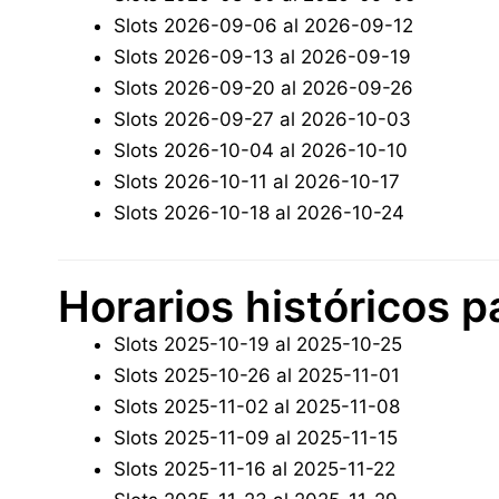
Slots 2026-09-06 al 2026-09-12
Slots 2026-09-13 al 2026-09-19
Slots 2026-09-20 al 2026-09-26
Slots 2026-09-27 al 2026-10-03
Slots 2026-10-04 al 2026-10-10
Slots 2026-10-11 al 2026-10-17
Slots 2026-10-18 al 2026-10-24
Horarios históricos p
Slots 2025-10-19 al 2025-10-25
Slots 2025-10-26 al 2025-11-01
Slots 2025-11-02 al 2025-11-08
Slots 2025-11-09 al 2025-11-15
Slots 2025-11-16 al 2025-11-22