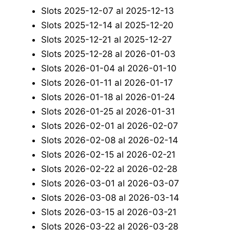
Slots 2025-12-07 al 2025-12-13
Slots 2025-12-14 al 2025-12-20
Slots 2025-12-21 al 2025-12-27
Slots 2025-12-28 al 2026-01-03
Slots 2026-01-04 al 2026-01-10
Slots 2026-01-11 al 2026-01-17
Slots 2026-01-18 al 2026-01-24
Slots 2026-01-25 al 2026-01-31
Slots 2026-02-01 al 2026-02-07
Slots 2026-02-08 al 2026-02-14
Slots 2026-02-15 al 2026-02-21
Slots 2026-02-22 al 2026-02-28
Slots 2026-03-01 al 2026-03-07
Slots 2026-03-08 al 2026-03-14
Slots 2026-03-15 al 2026-03-21
Slots 2026-03-22 al 2026-03-28