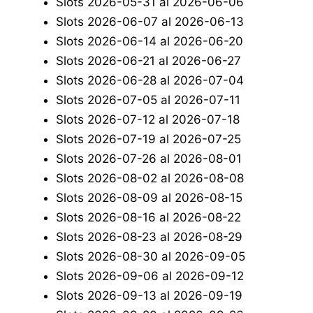
Slots 2026-05-31 al 2026-06-06
Slots 2026-06-07 al 2026-06-13
Slots 2026-06-14 al 2026-06-20
Slots 2026-06-21 al 2026-06-27
Slots 2026-06-28 al 2026-07-04
Slots 2026-07-05 al 2026-07-11
Slots 2026-07-12 al 2026-07-18
Slots 2026-07-19 al 2026-07-25
Slots 2026-07-26 al 2026-08-01
Slots 2026-08-02 al 2026-08-08
Slots 2026-08-09 al 2026-08-15
Slots 2026-08-16 al 2026-08-22
Slots 2026-08-23 al 2026-08-29
Slots 2026-08-30 al 2026-09-05
Slots 2026-09-06 al 2026-09-12
Slots 2026-09-13 al 2026-09-19