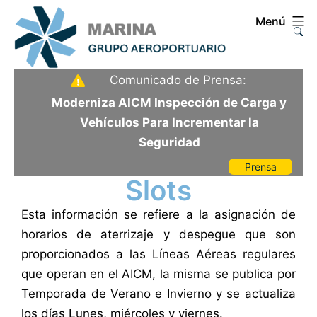
Saltar
Menú
al
contenido
Aeropuerto
Comunicado de Prensa:
Internacional
Moderniza AICM Inspección de Carga y
de
Vehículos Para Incrementar la
la
Seguridad
Ciudad
Prensa
de
Slots
México
Esta información se refiere a la asignación de
horarios de aterrizaje y despegue que son
proporcionados a las Líneas Aéreas regulares
que operan en el AICM, la misma se publica por
Temporada de Verano e Invierno y se actualiza
los días Lunes, miércoles y viernes.