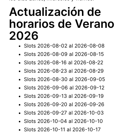
Actualización de
horarios de Verano
2026
Slots 2026-08-02 al 2026-08-08
Slots 2026-08-09 al 2026-08-15
Slots 2026-08-16 al 2026-08-22
Slots 2026-08-23 al 2026-08-29
Slots 2026-08-30 al 2026-09-05
Slots 2026-09-06 al 2026-09-12
Slots 2026-09-13 al 2026-09-19
Slots 2026-09-20 al 2026-09-26
Slots 2026-09-27 al 2026-10-03
Slots 2026-10-04 al 2026-10-10
Slots 2026-10-11 al 2026-10-17