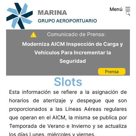
Saltar
Menú
al
contenido
Aeropuerto
Comunicado de Prensa:
Internacional
Moderniza AICM Inspección de Carga y
de
Vehículos Para Incrementar la
la
Seguridad
Ciudad
Prensa
de
Slots
México
Esta información se refiere a la asignación de
horarios de aterrizaje y despegue que son
proporcionados a las Líneas Aéreas regulares
que operan en el AICM, la misma se publica por
Temporada de Verano e Invierno y se actualiza
los días Lunes, miércoles y viernes.