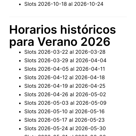
Slots 2026-10-18 al 2026-10-24
Horarios históricos
para Verano 2026
Slots 2026-03-22 al 2026-03-28
Slots 2026-03-29 al 2026-04-04
Slots 2026-04-05 al 2026-04-11
Slots 2026-04-12 al 2026-04-18
Slots 2026-04-19 al 2026-04-25
Slots 2026-04-26 al 2026-05-02
Slots 2026-05-03 al 2026-05-09
Slots 2026-05-10 al 2026-05-16
Slots 2026-05-17 al 2026-05-23
Slots 2026-05-24 al 2026-05-30