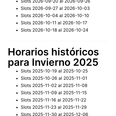
Slots 2026-09-20 al 2026-09-26
Slots 2026-09-27 al 2026-10-03
Slots 2026-10-04 al 2026-10-10
Slots 2026-10-11 al 2026-10-17
Slots 2026-10-18 al 2026-10-24
Horarios históricos
para Invierno 2025
Slots 2025-10-19 al 2025-10-25
Slots 2025-10-26 al 2025-11-01
Slots 2025-11-02 al 2025-11-08
Slots 2025-11-09 al 2025-11-15
Slots 2025-11-16 al 2025-11-22
Slots 2025-11-23 al 2025-11-29
Slots 2025-11-30 al 2025-12-06