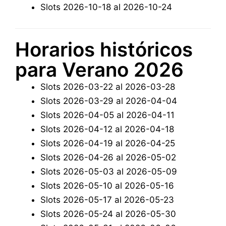
Slots 2026-10-18 al 2026-10-24
Horarios históricos
para Verano 2026
Slots 2026-03-22 al 2026-03-28
Slots 2026-03-29 al 2026-04-04
Slots 2026-04-05 al 2026-04-11
Slots 2026-04-12 al 2026-04-18
Slots 2026-04-19 al 2026-04-25
Slots 2026-04-26 al 2026-05-02
Slots 2026-05-03 al 2026-05-09
Slots 2026-05-10 al 2026-05-16
Slots 2026-05-17 al 2026-05-23
Slots 2026-05-24 al 2026-05-30