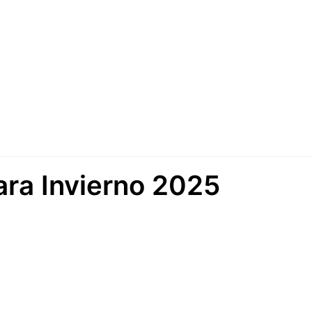
ara Invierno 2025