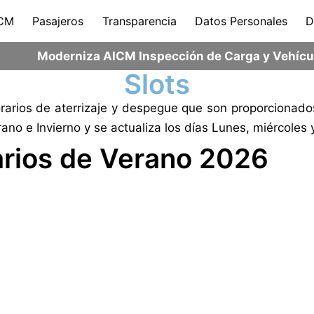
CM
Pasajeros
Transparencia
Datos Personales
D
Moderniza AICM Inspección de Carga y Vehícul
Slots
horarios de aterrizaje y despegue que son proporcionado
o e Invierno y se actualiza los días Lunes, miércoles y
arios de Verano 2026