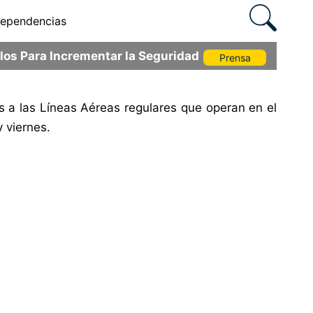
ependencias
os Para Incrementar la Seguridad
Prensa
s a las Líneas Aéreas regulares que operan en el
 viernes.