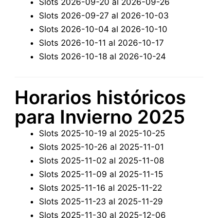
Slots 2026-09-20 al 2026-09-26
Slots 2026-09-27 al 2026-10-03
Slots 2026-10-04 al 2026-10-10
Slots 2026-10-11 al 2026-10-17
Slots 2026-10-18 al 2026-10-24
Horarios históricos
para Invierno 2025
Slots 2025-10-19 al 2025-10-25
Slots 2025-10-26 al 2025-11-01
Slots 2025-11-02 al 2025-11-08
Slots 2025-11-09 al 2025-11-15
Slots 2025-11-16 al 2025-11-22
Slots 2025-11-23 al 2025-11-29
Slots 2025-11-30 al 2025-12-06