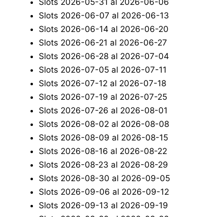
Slots 2026-05-31 al 2026-06-06
Slots 2026-06-07 al 2026-06-13
Slots 2026-06-14 al 2026-06-20
Slots 2026-06-21 al 2026-06-27
Slots 2026-06-28 al 2026-07-04
Slots 2026-07-05 al 2026-07-11
Slots 2026-07-12 al 2026-07-18
Slots 2026-07-19 al 2026-07-25
Slots 2026-07-26 al 2026-08-01
Slots 2026-08-02 al 2026-08-08
Slots 2026-08-09 al 2026-08-15
Slots 2026-08-16 al 2026-08-22
Slots 2026-08-23 al 2026-08-29
Slots 2026-08-30 al 2026-09-05
Slots 2026-09-06 al 2026-09-12
Slots 2026-09-13 al 2026-09-19