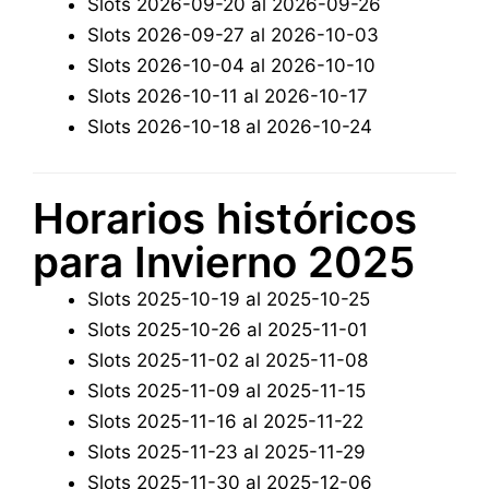
Slots 2026-09-20 al 2026-09-26
Slots 2026-09-27 al 2026-10-03
Slots 2026-10-04 al 2026-10-10
Slots 2026-10-11 al 2026-10-17
Slots 2026-10-18 al 2026-10-24
Horarios históricos
para Invierno 2025
Slots 2025-10-19 al 2025-10-25
Slots 2025-10-26 al 2025-11-01
Slots 2025-11-02 al 2025-11-08
Slots 2025-11-09 al 2025-11-15
Slots 2025-11-16 al 2025-11-22
Slots 2025-11-23 al 2025-11-29
Slots 2025-11-30 al 2025-12-06