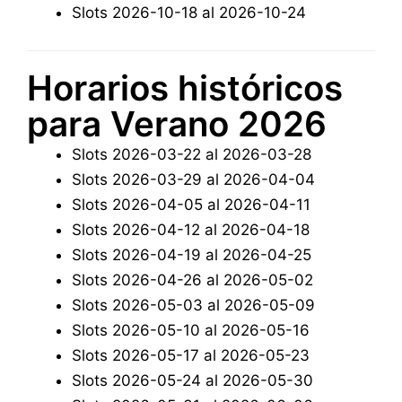
Slots 2026-10-18 al 2026-10-24
Horarios históricos
para Verano 2026
Slots 2026-03-22 al 2026-03-28
Slots 2026-03-29 al 2026-04-04
Slots 2026-04-05 al 2026-04-11
Slots 2026-04-12 al 2026-04-18
Slots 2026-04-19 al 2026-04-25
Slots 2026-04-26 al 2026-05-02
Slots 2026-05-03 al 2026-05-09
Slots 2026-05-10 al 2026-05-16
Slots 2026-05-17 al 2026-05-23
Slots 2026-05-24 al 2026-05-30