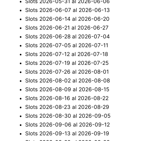
Slots 2026-05-31 al 2026-06-06
Slots 2026-06-07 al 2026-06-13
Slots 2026-06-14 al 2026-06-20
Slots 2026-06-21 al 2026-06-27
Slots 2026-06-28 al 2026-07-04
Slots 2026-07-05 al 2026-07-11
Slots 2026-07-12 al 2026-07-18
Slots 2026-07-19 al 2026-07-25
Slots 2026-07-26 al 2026-08-01
Slots 2026-08-02 al 2026-08-08
Slots 2026-08-09 al 2026-08-15
Slots 2026-08-16 al 2026-08-22
Slots 2026-08-23 al 2026-08-29
Slots 2026-08-30 al 2026-09-05
Slots 2026-09-06 al 2026-09-12
Slots 2026-09-13 al 2026-09-19