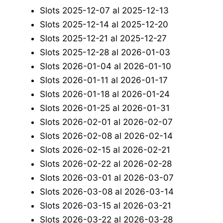
Slots 2025-12-07 al 2025-12-13
Slots 2025-12-14 al 2025-12-20
Slots 2025-12-21 al 2025-12-27
Slots 2025-12-28 al 2026-01-03
Slots 2026-01-04 al 2026-01-10
Slots 2026-01-11 al 2026-01-17
Slots 2026-01-18 al 2026-01-24
Slots 2026-01-25 al 2026-01-31
Slots 2026-02-01 al 2026-02-07
Slots 2026-02-08 al 2026-02-14
Slots 2026-02-15 al 2026-02-21
Slots 2026-02-22 al 2026-02-28
Slots 2026-03-01 al 2026-03-07
Slots 2026-03-08 al 2026-03-14
Slots 2026-03-15 al 2026-03-21
Slots 2026-03-22 al 2026-03-28