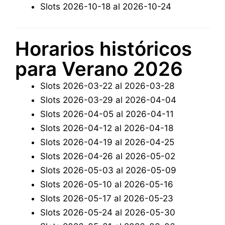
Slots 2026-10-18 al 2026-10-24
Horarios históricos
para Verano 2026
Slots 2026-03-22 al 2026-03-28
Slots 2026-03-29 al 2026-04-04
Slots 2026-04-05 al 2026-04-11
Slots 2026-04-12 al 2026-04-18
Slots 2026-04-19 al 2026-04-25
Slots 2026-04-26 al 2026-05-02
Slots 2026-05-03 al 2026-05-09
Slots 2026-05-10 al 2026-05-16
Slots 2026-05-17 al 2026-05-23
Slots 2026-05-24 al 2026-05-30