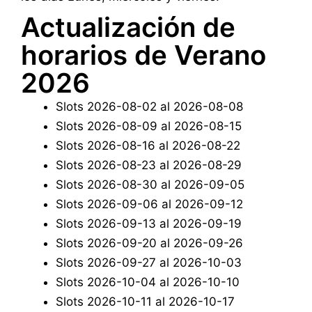
Actualización de
horarios de Verano
2026
Slots 2026-08-02 al 2026-08-08
Slots 2026-08-09 al 2026-08-15
Slots 2026-08-16 al 2026-08-22
Slots 2026-08-23 al 2026-08-29
Slots 2026-08-30 al 2026-09-05
Slots 2026-09-06 al 2026-09-12
Slots 2026-09-13 al 2026-09-19
Slots 2026-09-20 al 2026-09-26
Slots 2026-09-27 al 2026-10-03
Slots 2026-10-04 al 2026-10-10
Slots 2026-10-11 al 2026-10-17