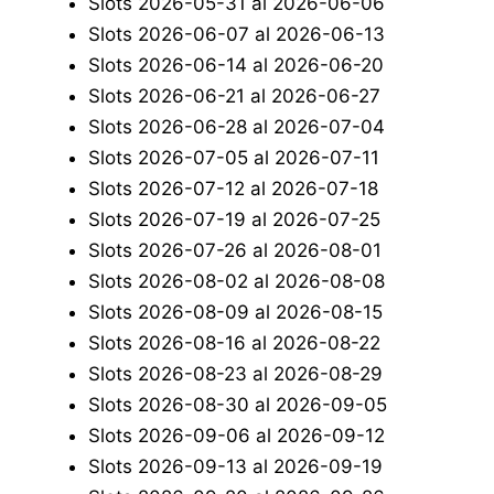
Slots 2026-05-31 al 2026-06-06
Slots 2026-06-07 al 2026-06-13
Slots 2026-06-14 al 2026-06-20
Slots 2026-06-21 al 2026-06-27
Slots 2026-06-28 al 2026-07-04
Slots 2026-07-05 al 2026-07-11
Slots 2026-07-12 al 2026-07-18
Slots 2026-07-19 al 2026-07-25
Slots 2026-07-26 al 2026-08-01
Slots 2026-08-02 al 2026-08-08
Slots 2026-08-09 al 2026-08-15
Slots 2026-08-16 al 2026-08-22
Slots 2026-08-23 al 2026-08-29
Slots 2026-08-30 al 2026-09-05
Slots 2026-09-06 al 2026-09-12
Slots 2026-09-13 al 2026-09-19