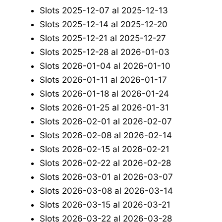
Slots 2025-12-07 al 2025-12-13
Slots 2025-12-14 al 2025-12-20
Slots 2025-12-21 al 2025-12-27
Slots 2025-12-28 al 2026-01-03
Slots 2026-01-04 al 2026-01-10
Slots 2026-01-11 al 2026-01-17
Slots 2026-01-18 al 2026-01-24
Slots 2026-01-25 al 2026-01-31
Slots 2026-02-01 al 2026-02-07
Slots 2026-02-08 al 2026-02-14
Slots 2026-02-15 al 2026-02-21
Slots 2026-02-22 al 2026-02-28
Slots 2026-03-01 al 2026-03-07
Slots 2026-03-08 al 2026-03-14
Slots 2026-03-15 al 2026-03-21
Slots 2026-03-22 al 2026-03-28