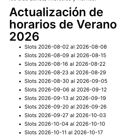
Actualización de
horarios de Verano
2026
Slots 2026-08-02 al 2026-08-08
Slots 2026-08-09 al 2026-08-15
Slots 2026-08-16 al 2026-08-22
Slots 2026-08-23 al 2026-08-29
Slots 2026-08-30 al 2026-09-05
Slots 2026-09-06 al 2026-09-12
Slots 2026-09-13 al 2026-09-19
Slots 2026-09-20 al 2026-09-26
Slots 2026-09-27 al 2026-10-03
Slots 2026-10-04 al 2026-10-10
Slots 2026-10-11 al 2026-10-17