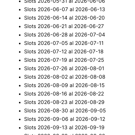
Slots 2026-05-31 al 2026-06-06
Slots 2026-06-07 al 2026-06-13
Slots 2026-06-14 al 2026-06-20
Slots 2026-06-21 al 2026-06-27
Slots 2026-06-28 al 2026-07-04
Slots 2026-07-05 al 2026-07-11
Slots 2026-07-12 al 2026-07-18
Slots 2026-07-19 al 2026-07-25
Slots 2026-07-26 al 2026-08-01
Slots 2026-08-02 al 2026-08-08
Slots 2026-08-09 al 2026-08-15
Slots 2026-08-16 al 2026-08-22
Slots 2026-08-23 al 2026-08-29
Slots 2026-08-30 al 2026-09-05
Slots 2026-09-06 al 2026-09-12
Slots 2026-09-13 al 2026-09-19