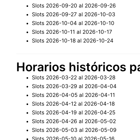
Slots 2026-09-20 al 2026-09-26
Slots 2026-09-27 al 2026-10-03
Slots 2026-10-04 al 2026-10-10
Slots 2026-10-11 al 2026-10-17
Slots 2026-10-18 al 2026-10-24
Horarios históricos 
Slots 2026-03-22 al 2026-03-28
Slots 2026-03-29 al 2026-04-04
Slots 2026-04-05 al 2026-04-11
Slots 2026-04-12 al 2026-04-18
Slots 2026-04-19 al 2026-04-25
Slots 2026-04-26 al 2026-05-02
Slots 2026-05-03 al 2026-05-09
Slots 2026-05-10 al 2026-05-16