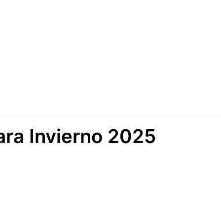
ara Invierno 2025