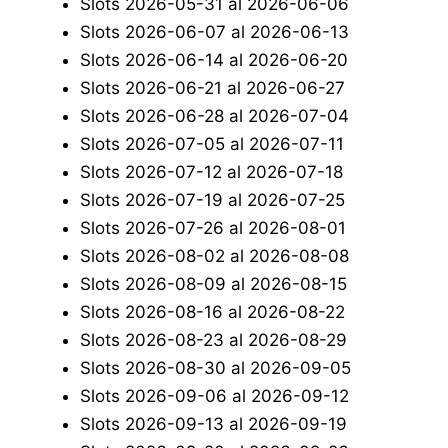
Slots 2026-05-31 al 2026-06-06
Slots 2026-06-07 al 2026-06-13
Slots 2026-06-14 al 2026-06-20
Slots 2026-06-21 al 2026-06-27
Slots 2026-06-28 al 2026-07-04
Slots 2026-07-05 al 2026-07-11
Slots 2026-07-12 al 2026-07-18
Slots 2026-07-19 al 2026-07-25
Slots 2026-07-26 al 2026-08-01
Slots 2026-08-02 al 2026-08-08
Slots 2026-08-09 al 2026-08-15
Slots 2026-08-16 al 2026-08-22
Slots 2026-08-23 al 2026-08-29
Slots 2026-08-30 al 2026-09-05
Slots 2026-09-06 al 2026-09-12
Slots 2026-09-13 al 2026-09-19