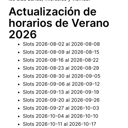
Actualización de
horarios de Verano
2026
Slots 2026-08-02 al 2026-08-08
Slots 2026-08-09 al 2026-08-15
Slots 2026-08-16 al 2026-08-22
Slots 2026-08-23 al 2026-08-29
Slots 2026-08-30 al 2026-09-05
Slots 2026-09-06 al 2026-09-12
Slots 2026-09-13 al 2026-09-19
Slots 2026-09-20 al 2026-09-26
Slots 2026-09-27 al 2026-10-03
Slots 2026-10-04 al 2026-10-10
Slots 2026-10-11 al 2026-10-17