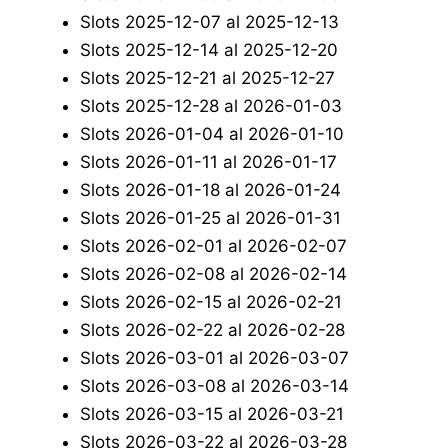
Slots 2025-12-07 al 2025-12-13
Slots 2025-12-14 al 2025-12-20
Slots 2025-12-21 al 2025-12-27
Slots 2025-12-28 al 2026-01-03
Slots 2026-01-04 al 2026-01-10
Slots 2026-01-11 al 2026-01-17
Slots 2026-01-18 al 2026-01-24
Slots 2026-01-25 al 2026-01-31
Slots 2026-02-01 al 2026-02-07
Slots 2026-02-08 al 2026-02-14
Slots 2026-02-15 al 2026-02-21
Slots 2026-02-22 al 2026-02-28
Slots 2026-03-01 al 2026-03-07
Slots 2026-03-08 al 2026-03-14
Slots 2026-03-15 al 2026-03-21
Slots 2026-03-22 al 2026-03-28