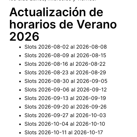
Actualización de
horarios de Verano
2026
Slots 2026-08-02 al 2026-08-08
Slots 2026-08-09 al 2026-08-15
Slots 2026-08-16 al 2026-08-22
Slots 2026-08-23 al 2026-08-29
Slots 2026-08-30 al 2026-09-05
Slots 2026-09-06 al 2026-09-12
Slots 2026-09-13 al 2026-09-19
Slots 2026-09-20 al 2026-09-26
Slots 2026-09-27 al 2026-10-03
Slots 2026-10-04 al 2026-10-10
Slots 2026-10-11 al 2026-10-17