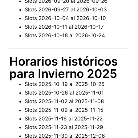
Slots 2026-09-20 al 2026-09-26
Slots 2026-09-27 al 2026-10-03
Slots 2026-10-04 al 2026-10-10
Slots 2026-10-11 al 2026-10-17
Slots 2026-10-18 al 2026-10-24
Horarios históricos
para Invierno 2025
Slots 2025-10-19 al 2025-10-25
Slots 2025-10-26 al 2025-11-01
Slots 2025-11-02 al 2025-11-08
Slots 2025-11-09 al 2025-11-15
Slots 2025-11-16 al 2025-11-22
Slots 2025-11-23 al 2025-11-29
Slots 2025-11-30 al 2025-12-06