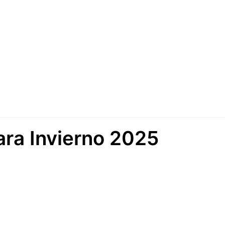
ara Invierno 2025