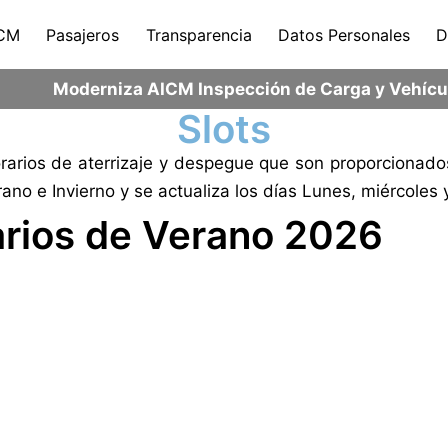
CM
Pasajeros
Transparencia
Datos Personales
D
Moderniza AICM Inspección de Carga y Vehícul
Slots
horarios de aterrizaje y despegue que son proporcionado
o e Invierno y se actualiza los días Lunes, miércoles y
arios de Verano 2026