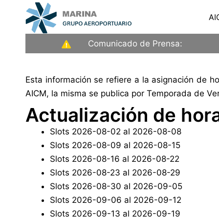
Saltar
AI
al
contenido
Aeropuerto
Comunicado de Prensa:
Internacional
de
Esta información se refiere a la asignación de 
la
AICM, la misma se publica por Temporada de Veran
Ciudad
de
Actualización de hor
México
Slots 2026-08-02 al 2026-08-08
Slots 2026-08-09 al 2026-08-15
Slots 2026-08-16 al 2026-08-22
Slots 2026-08-23 al 2026-08-29
Slots 2026-08-30 al 2026-09-05
Slots 2026-09-06 al 2026-09-12
Slots 2026-09-13 al 2026-09-19