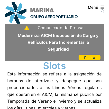
Saltar
Menú
al
contenido
Aeropuerto
Comunicado de Prensa:
Internacional
Moderniza AICM Inspección de Carga y
de
Vehículos Para Incrementar la
la
Seguridad
Ciudad
Prensa
de
Slots
México
Esta información se refiere a la asignación de
horarios de aterrizaje y despegue que son
proporcionados a las Líneas Aéreas regulares
que operan en el AICM, la misma se publica por
Temporada de Verano e Invierno y se actualiza
los días Lunes, miércoles y viernes.