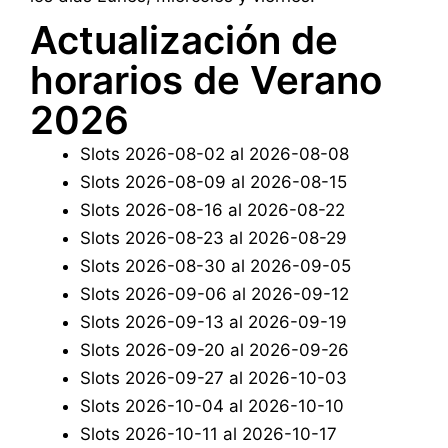
Actualización de
horarios de Verano
2026
Slots 2026-08-02 al 2026-08-08
Slots 2026-08-09 al 2026-08-15
Slots 2026-08-16 al 2026-08-22
Slots 2026-08-23 al 2026-08-29
Slots 2026-08-30 al 2026-09-05
Slots 2026-09-06 al 2026-09-12
Slots 2026-09-13 al 2026-09-19
Slots 2026-09-20 al 2026-09-26
Slots 2026-09-27 al 2026-10-03
Slots 2026-10-04 al 2026-10-10
Slots 2026-10-11 al 2026-10-17