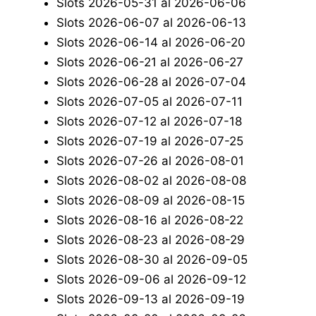
Slots 2026-05-31 al 2026-06-06
Slots 2026-06-07 al 2026-06-13
Slots 2026-06-14 al 2026-06-20
Slots 2026-06-21 al 2026-06-27
Slots 2026-06-28 al 2026-07-04
Slots 2026-07-05 al 2026-07-11
Slots 2026-07-12 al 2026-07-18
Slots 2026-07-19 al 2026-07-25
Slots 2026-07-26 al 2026-08-01
Slots 2026-08-02 al 2026-08-08
Slots 2026-08-09 al 2026-08-15
Slots 2026-08-16 al 2026-08-22
Slots 2026-08-23 al 2026-08-29
Slots 2026-08-30 al 2026-09-05
Slots 2026-09-06 al 2026-09-12
Slots 2026-09-13 al 2026-09-19