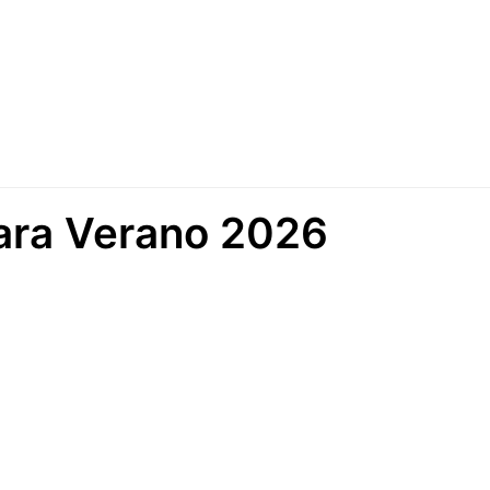
para Verano 2026