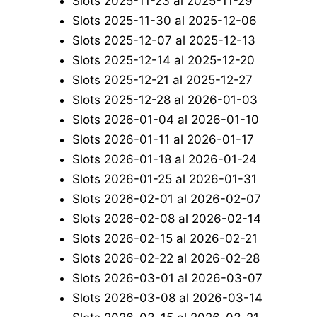
Slots 2025-11-23 al 2025-11-29
Slots 2025-11-30 al 2025-12-06
Slots 2025-12-07 al 2025-12-13
Slots 2025-12-14 al 2025-12-20
Slots 2025-12-21 al 2025-12-27
Slots 2025-12-28 al 2026-01-03
Slots 2026-01-04 al 2026-01-10
Slots 2026-01-11 al 2026-01-17
Slots 2026-01-18 al 2026-01-24
Slots 2026-01-25 al 2026-01-31
Slots 2026-02-01 al 2026-02-07
Slots 2026-02-08 al 2026-02-14
Slots 2026-02-15 al 2026-02-21
Slots 2026-02-22 al 2026-02-28
Slots 2026-03-01 al 2026-03-07
Slots 2026-03-08 al 2026-03-14