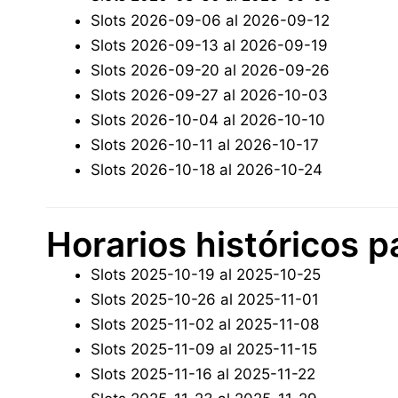
Slots 2026-09-06 al 2026-09-12
Slots 2026-09-13 al 2026-09-19
Slots 2026-09-20 al 2026-09-26
Slots 2026-09-27 al 2026-10-03
Slots 2026-10-04 al 2026-10-10
Slots 2026-10-11 al 2026-10-17
Slots 2026-10-18 al 2026-10-24
Horarios históricos p
Slots 2025-10-19 al 2025-10-25
Slots 2025-10-26 al 2025-11-01
Slots 2025-11-02 al 2025-11-08
Slots 2025-11-09 al 2025-11-15
Slots 2025-11-16 al 2025-11-22