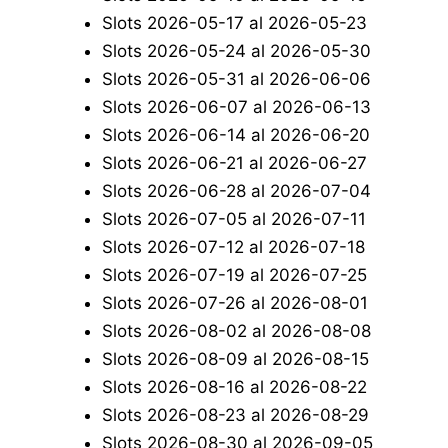
Slots 2026-05-17 al 2026-05-23
Slots 2026-05-24 al 2026-05-30
Slots 2026-05-31 al 2026-06-06
Slots 2026-06-07 al 2026-06-13
Slots 2026-06-14 al 2026-06-20
Slots 2026-06-21 al 2026-06-27
Slots 2026-06-28 al 2026-07-04
Slots 2026-07-05 al 2026-07-11
Slots 2026-07-12 al 2026-07-18
Slots 2026-07-19 al 2026-07-25
Slots 2026-07-26 al 2026-08-01
Slots 2026-08-02 al 2026-08-08
Slots 2026-08-09 al 2026-08-15
Slots 2026-08-16 al 2026-08-22
Slots 2026-08-23 al 2026-08-29
Slots 2026-08-30 al 2026-09-05