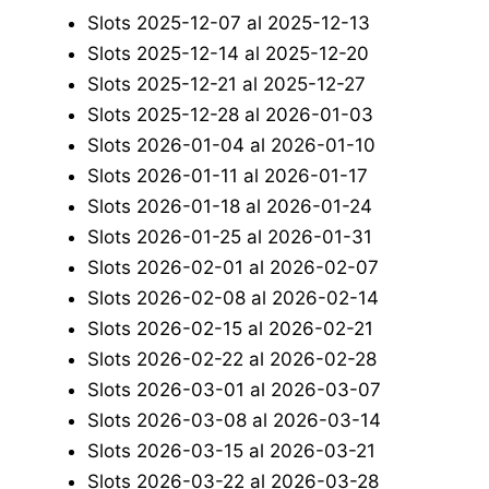
Slots 2025-12-07 al 2025-12-13
Slots 2025-12-14 al 2025-12-20
Slots 2025-12-21 al 2025-12-27
Slots 2025-12-28 al 2026-01-03
Slots 2026-01-04 al 2026-01-10
Slots 2026-01-11 al 2026-01-17
Slots 2026-01-18 al 2026-01-24
Slots 2026-01-25 al 2026-01-31
Slots 2026-02-01 al 2026-02-07
Slots 2026-02-08 al 2026-02-14
Slots 2026-02-15 al 2026-02-21
Slots 2026-02-22 al 2026-02-28
Slots 2026-03-01 al 2026-03-07
Slots 2026-03-08 al 2026-03-14
Slots 2026-03-15 al 2026-03-21
Slots 2026-03-22 al 2026-03-28