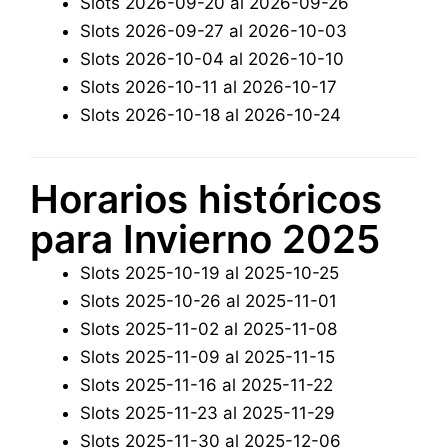
Slots 2026-09-20 al 2026-09-26
Slots 2026-09-27 al 2026-10-03
Slots 2026-10-04 al 2026-10-10
Slots 2026-10-11 al 2026-10-17
Slots 2026-10-18 al 2026-10-24
Horarios históricos
para Invierno 2025
Slots 2025-10-19 al 2025-10-25
Slots 2025-10-26 al 2025-11-01
Slots 2025-11-02 al 2025-11-08
Slots 2025-11-09 al 2025-11-15
Slots 2025-11-16 al 2025-11-22
Slots 2025-11-23 al 2025-11-29
Slots 2025-11-30 al 2025-12-06