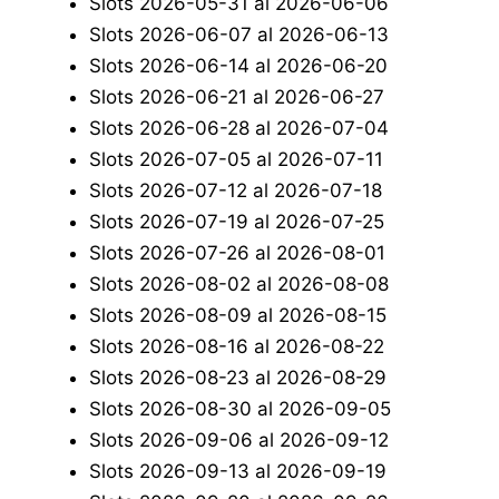
Slots 2026-05-31 al 2026-06-06
Slots 2026-06-07 al 2026-06-13
Slots 2026-06-14 al 2026-06-20
Slots 2026-06-21 al 2026-06-27
Slots 2026-06-28 al 2026-07-04
Slots 2026-07-05 al 2026-07-11
Slots 2026-07-12 al 2026-07-18
Slots 2026-07-19 al 2026-07-25
Slots 2026-07-26 al 2026-08-01
Slots 2026-08-02 al 2026-08-08
Slots 2026-08-09 al 2026-08-15
Slots 2026-08-16 al 2026-08-22
Slots 2026-08-23 al 2026-08-29
Slots 2026-08-30 al 2026-09-05
Slots 2026-09-06 al 2026-09-12
Slots 2026-09-13 al 2026-09-19