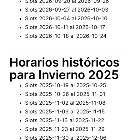
Slots 2026-09-20 al 2026-09-26
Slots 2026-09-27 al 2026-10-03
Slots 2026-10-04 al 2026-10-10
Slots 2026-10-11 al 2026-10-17
Slots 2026-10-18 al 2026-10-24
Horarios históricos
para Invierno 2025
Slots 2025-10-19 al 2025-10-25
Slots 2025-10-26 al 2025-11-01
Slots 2025-11-02 al 2025-11-08
Slots 2025-11-09 al 2025-11-15
Slots 2025-11-16 al 2025-11-22
Slots 2025-11-23 al 2025-11-29
Slots 2025-11-30 al 2025-12-06