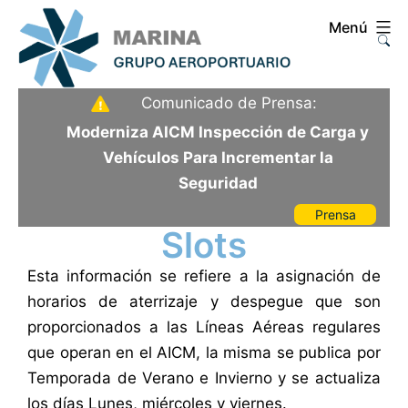
Saltar
Menú
al
contenido
Aeropuerto
Comunicado de Prensa:
Internacional
Moderniza AICM Inspección de Carga y
de
Vehículos Para Incrementar la
la
Seguridad
Ciudad
Prensa
de
Slots
México
Esta información se refiere a la asignación de
horarios de aterrizaje y despegue que son
proporcionados a las Líneas Aéreas regulares
que operan en el AICM, la misma se publica por
Temporada de Verano e Invierno y se actualiza
los días Lunes, miércoles y viernes.