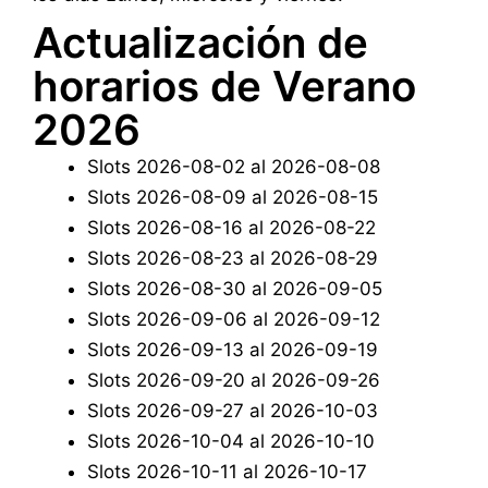
Actualización de
horarios de Verano
2026
Slots 2026-08-02 al 2026-08-08
Slots 2026-08-09 al 2026-08-15
Slots 2026-08-16 al 2026-08-22
Slots 2026-08-23 al 2026-08-29
Slots 2026-08-30 al 2026-09-05
Slots 2026-09-06 al 2026-09-12
Slots 2026-09-13 al 2026-09-19
Slots 2026-09-20 al 2026-09-26
Slots 2026-09-27 al 2026-10-03
Slots 2026-10-04 al 2026-10-10
Slots 2026-10-11 al 2026-10-17