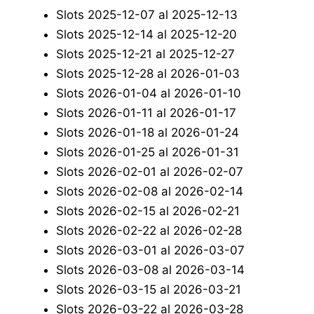
Slots 2025-12-07 al 2025-12-13
Slots 2025-12-14 al 2025-12-20
Slots 2025-12-21 al 2025-12-27
Slots 2025-12-28 al 2026-01-03
Slots 2026-01-04 al 2026-01-10
Slots 2026-01-11 al 2026-01-17
Slots 2026-01-18 al 2026-01-24
Slots 2026-01-25 al 2026-01-31
Slots 2026-02-01 al 2026-02-07
Slots 2026-02-08 al 2026-02-14
Slots 2026-02-15 al 2026-02-21
Slots 2026-02-22 al 2026-02-28
Slots 2026-03-01 al 2026-03-07
Slots 2026-03-08 al 2026-03-14
Slots 2026-03-15 al 2026-03-21
Slots 2026-03-22 al 2026-03-28