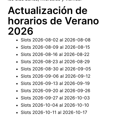
Actualización de
horarios de Verano
2026
Slots 2026-08-02 al 2026-08-08
Slots 2026-08-09 al 2026-08-15
Slots 2026-08-16 al 2026-08-22
Slots 2026-08-23 al 2026-08-29
Slots 2026-08-30 al 2026-09-05
Slots 2026-09-06 al 2026-09-12
Slots 2026-09-13 al 2026-09-19
Slots 2026-09-20 al 2026-09-26
Slots 2026-09-27 al 2026-10-03
Slots 2026-10-04 al 2026-10-10
Slots 2026-10-11 al 2026-10-17