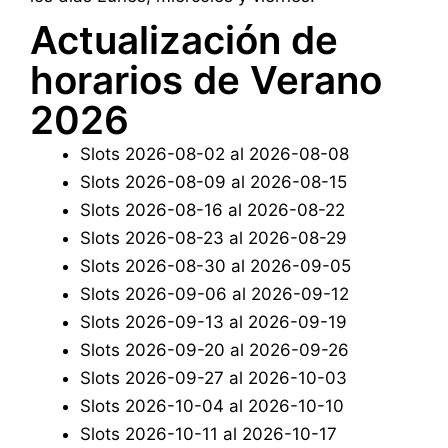
Actualización de
horarios de Verano
2026
Slots 2026-08-02 al 2026-08-08
Slots 2026-08-09 al 2026-08-15
Slots 2026-08-16 al 2026-08-22
Slots 2026-08-23 al 2026-08-29
Slots 2026-08-30 al 2026-09-05
Slots 2026-09-06 al 2026-09-12
Slots 2026-09-13 al 2026-09-19
Slots 2026-09-20 al 2026-09-26
Slots 2026-09-27 al 2026-10-03
Slots 2026-10-04 al 2026-10-10
Slots 2026-10-11 al 2026-10-17