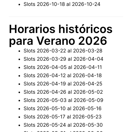
Slots 2026-10-18 al 2026-10-24
Horarios históricos
para Verano 2026
Slots 2026-03-22 al 2026-03-28
Slots 2026-03-29 al 2026-04-04
Slots 2026-04-05 al 2026-04-11
Slots 2026-04-12 al 2026-04-18
Slots 2026-04-19 al 2026-04-25
Slots 2026-04-26 al 2026-05-02
Slots 2026-05-03 al 2026-05-09
Slots 2026-05-10 al 2026-05-16
Slots 2026-05-17 al 2026-05-23
Slots 2026-05-24 al 2026-05-30