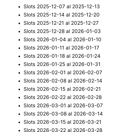
Slots 2025-12-07 al 2025-12-13
Slots 2025-12-14 al 2025-12-20
Slots 2025-12-21 al 2025-12-27
Slots 2025-12-28 al 2026-01-03
Slots 2026-01-04 al 2026-01-10
Slots 2026-01-11 al 2026-01-17
Slots 2026-01-18 al 2026-01-24
Slots 2026-01-25 al 2026-01-31
Slots 2026-02-01 al 2026-02-07
Slots 2026-02-08 al 2026-02-14
Slots 2026-02-15 al 2026-02-21
Slots 2026-02-22 al 2026-02-28
Slots 2026-03-01 al 2026-03-07
Slots 2026-03-08 al 2026-03-14
Slots 2026-03-15 al 2026-03-21
Slots 2026-03-22 al 2026-03-28