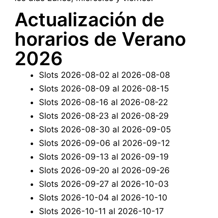
Actualización de
horarios de Verano
2026
Slots 2026-08-02 al 2026-08-08
Slots 2026-08-09 al 2026-08-15
Slots 2026-08-16 al 2026-08-22
Slots 2026-08-23 al 2026-08-29
Slots 2026-08-30 al 2026-09-05
Slots 2026-09-06 al 2026-09-12
Slots 2026-09-13 al 2026-09-19
Slots 2026-09-20 al 2026-09-26
Slots 2026-09-27 al 2026-10-03
Slots 2026-10-04 al 2026-10-10
Slots 2026-10-11 al 2026-10-17