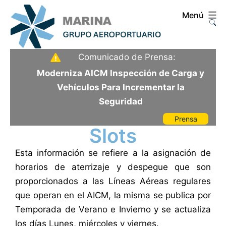
Saltar
Menú
al
contenido
Aeropuerto
Comunicado de Prensa:
Internacional
Moderniza AICM Inspección de Carga y
de
Vehículos Para Incrementar la
la
Seguridad
Ciudad
Prensa
de
Slots
México
Esta información se refiere a la asignación de
horarios de aterrizaje y despegue que son
proporcionados a las Líneas Aéreas regulares
que operan en el AICM, la misma se publica por
Temporada de Verano e Invierno y se actualiza
los días Lunes, miércoles y viernes.