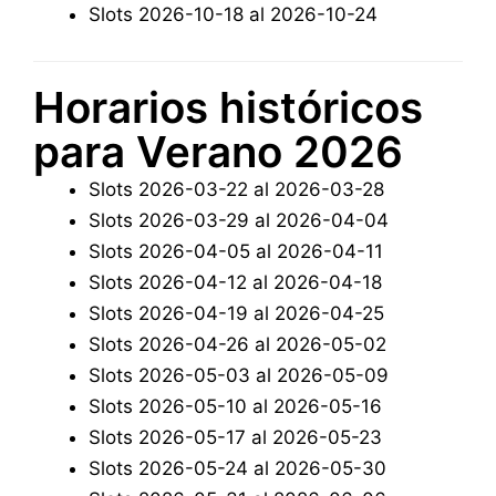
Slots 2026-10-18 al 2026-10-24
Horarios históricos
para Verano 2026
Slots 2026-03-22 al 2026-03-28
Slots 2026-03-29 al 2026-04-04
Slots 2026-04-05 al 2026-04-11
Slots 2026-04-12 al 2026-04-18
Slots 2026-04-19 al 2026-04-25
Slots 2026-04-26 al 2026-05-02
Slots 2026-05-03 al 2026-05-09
Slots 2026-05-10 al 2026-05-16
Slots 2026-05-17 al 2026-05-23
Slots 2026-05-24 al 2026-05-30