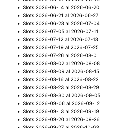
Slots 2026-06-14 al 2026-06-20
Slots 2026-06-21 al 2026-06-27
Slots 2026-06-28 al 2026-07-04
Slots 2026-07-05 al 2026-07-11
Slots 2026-07-12 al 2026-07-18
Slots 2026-07-19 al 2026-07-25
Slots 2026-07-26 al 2026-08-01
Slots 2026-08-02 al 2026-08-08
Slots 2026-08-09 al 2026-08-15
Slots 2026-08-16 al 2026-08-22
Slots 2026-08-23 al 2026-08-29
Slots 2026-08-30 al 2026-09-05
Slots 2026-09-06 al 2026-09-12
Slots 2026-09-13 al 2026-09-19
Slots 2026-09-20 al 2026-09-26
Slots 2026-09-27 al 2026-10-03