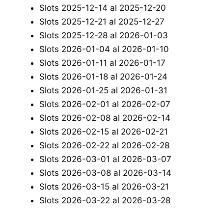
Slots 2025-12-14 al 2025-12-20
Slots 2025-12-21 al 2025-12-27
Slots 2025-12-28 al 2026-01-03
Slots 2026-01-04 al 2026-01-10
Slots 2026-01-11 al 2026-01-17
Slots 2026-01-18 al 2026-01-24
Slots 2026-01-25 al 2026-01-31
Slots 2026-02-01 al 2026-02-07
Slots 2026-02-08 al 2026-02-14
Slots 2026-02-15 al 2026-02-21
Slots 2026-02-22 al 2026-02-28
Slots 2026-03-01 al 2026-03-07
Slots 2026-03-08 al 2026-03-14
Slots 2026-03-15 al 2026-03-21
Slots 2026-03-22 al 2026-03-28