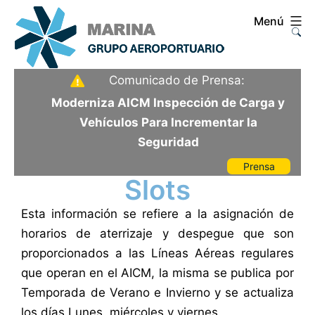
Saltar
Menú
al
contenido
Aeropuerto
Comunicado de Prensa:
Internacional
Moderniza AICM Inspección de Carga y
de
Vehículos Para Incrementar la
la
Seguridad
Ciudad
Prensa
de
Slots
México
Esta información se refiere a la asignación de
horarios de aterrizaje y despegue que son
proporcionados a las Líneas Aéreas regulares
que operan en el AICM, la misma se publica por
Temporada de Verano e Invierno y se actualiza
los días Lunes, miércoles y viernes.