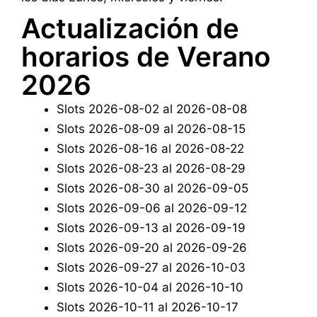
Actualización de
horarios de Verano
2026
Slots 2026-08-02 al 2026-08-08
Slots 2026-08-09 al 2026-08-15
Slots 2026-08-16 al 2026-08-22
Slots 2026-08-23 al 2026-08-29
Slots 2026-08-30 al 2026-09-05
Slots 2026-09-06 al 2026-09-12
Slots 2026-09-13 al 2026-09-19
Slots 2026-09-20 al 2026-09-26
Slots 2026-09-27 al 2026-10-03
Slots 2026-10-04 al 2026-10-10
Slots 2026-10-11 al 2026-10-17