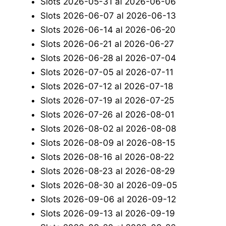
Slots 2026-05-31 al 2026-06-06
Slots 2026-06-07 al 2026-06-13
Slots 2026-06-14 al 2026-06-20
Slots 2026-06-21 al 2026-06-27
Slots 2026-06-28 al 2026-07-04
Slots 2026-07-05 al 2026-07-11
Slots 2026-07-12 al 2026-07-18
Slots 2026-07-19 al 2026-07-25
Slots 2026-07-26 al 2026-08-01
Slots 2026-08-02 al 2026-08-08
Slots 2026-08-09 al 2026-08-15
Slots 2026-08-16 al 2026-08-22
Slots 2026-08-23 al 2026-08-29
Slots 2026-08-30 al 2026-09-05
Slots 2026-09-06 al 2026-09-12
Slots 2026-09-13 al 2026-09-19