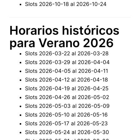
Slots 2026-10-18 al 2026-10-24
Horarios históricos
para Verano 2026
Slots 2026-03-22 al 2026-03-28
Slots 2026-03-29 al 2026-04-04
Slots 2026-04-05 al 2026-04-11
Slots 2026-04-12 al 2026-04-18
Slots 2026-04-19 al 2026-04-25
Slots 2026-04-26 al 2026-05-02
Slots 2026-05-03 al 2026-05-09
Slots 2026-05-10 al 2026-05-16
Slots 2026-05-17 al 2026-05-23
Slots 2026-05-24 al 2026-05-30