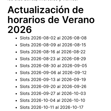
Actualización de
horarios de Verano
2026
Slots 2026-08-02 al 2026-08-08
Slots 2026-08-09 al 2026-08-15
Slots 2026-08-16 al 2026-08-22
Slots 2026-08-23 al 2026-08-29
Slots 2026-08-30 al 2026-09-05
Slots 2026-09-06 al 2026-09-12
Slots 2026-09-13 al 2026-09-19
Slots 2026-09-20 al 2026-09-26
Slots 2026-09-27 al 2026-10-03
Slots 2026-10-04 al 2026-10-10
Slots 2026-10-11 al 2026-10-17