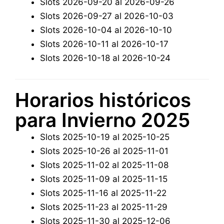
Slots 2026-09-20 al 2026-09-26
Slots 2026-09-27 al 2026-10-03
Slots 2026-10-04 al 2026-10-10
Slots 2026-10-11 al 2026-10-17
Slots 2026-10-18 al 2026-10-24
Horarios históricos
para Invierno 2025
Slots 2025-10-19 al 2025-10-25
Slots 2025-10-26 al 2025-11-01
Slots 2025-11-02 al 2025-11-08
Slots 2025-11-09 al 2025-11-15
Slots 2025-11-16 al 2025-11-22
Slots 2025-11-23 al 2025-11-29
Slots 2025-11-30 al 2025-12-06