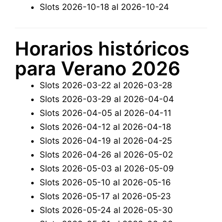
Slots 2026-10-18 al 2026-10-24
Horarios históricos
para Verano 2026
Slots 2026-03-22 al 2026-03-28
Slots 2026-03-29 al 2026-04-04
Slots 2026-04-05 al 2026-04-11
Slots 2026-04-12 al 2026-04-18
Slots 2026-04-19 al 2026-04-25
Slots 2026-04-26 al 2026-05-02
Slots 2026-05-03 al 2026-05-09
Slots 2026-05-10 al 2026-05-16
Slots 2026-05-17 al 2026-05-23
Slots 2026-05-24 al 2026-05-30