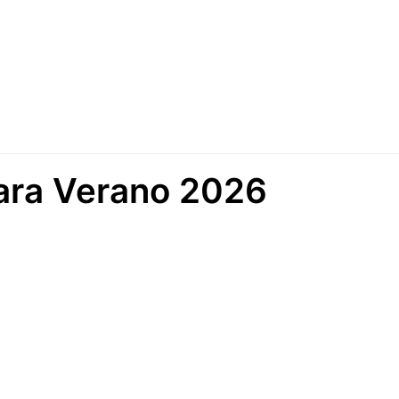
para Verano 2026