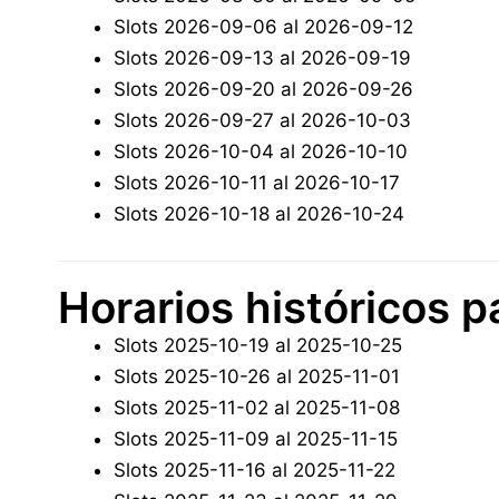
Slots 2026-09-06 al 2026-09-12
Slots 2026-09-13 al 2026-09-19
Slots 2026-09-20 al 2026-09-26
Slots 2026-09-27 al 2026-10-03
Slots 2026-10-04 al 2026-10-10
Slots 2026-10-11 al 2026-10-17
Slots 2026-10-18 al 2026-10-24
Horarios históricos p
Slots 2025-10-19 al 2025-10-25
Slots 2025-10-26 al 2025-11-01
Slots 2025-11-02 al 2025-11-08
Slots 2025-11-09 al 2025-11-15
Slots 2025-11-16 al 2025-11-22