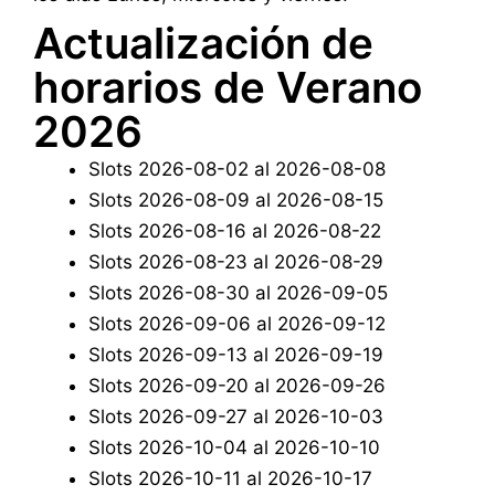
Actualización de
horarios de Verano
2026
Slots 2026-08-02 al 2026-08-08
Slots 2026-08-09 al 2026-08-15
Slots 2026-08-16 al 2026-08-22
Slots 2026-08-23 al 2026-08-29
Slots 2026-08-30 al 2026-09-05
Slots 2026-09-06 al 2026-09-12
Slots 2026-09-13 al 2026-09-19
Slots 2026-09-20 al 2026-09-26
Slots 2026-09-27 al 2026-10-03
Slots 2026-10-04 al 2026-10-10
Slots 2026-10-11 al 2026-10-17