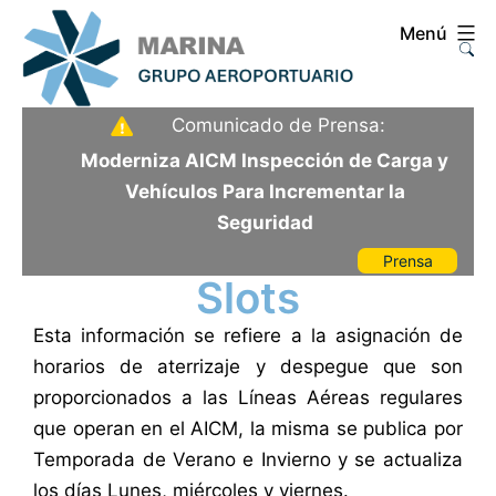
Saltar
Menú
al
contenido
Aeropuerto
Comunicado de Prensa:
Internacional
Moderniza AICM Inspección de Carga y
de
Vehículos Para Incrementar la
la
Seguridad
Ciudad
Prensa
de
Slots
México
Esta información se refiere a la asignación de
horarios de aterrizaje y despegue que son
proporcionados a las Líneas Aéreas regulares
que operan en el AICM, la misma se publica por
Temporada de Verano e Invierno y se actualiza
los días Lunes, miércoles y viernes.