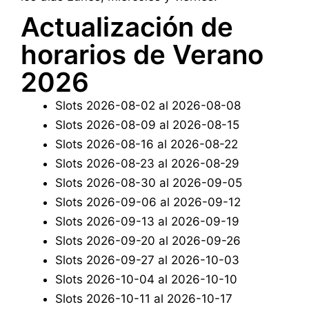
Actualización de
horarios de Verano
2026
Slots 2026-08-02 al 2026-08-08
Slots 2026-08-09 al 2026-08-15
Slots 2026-08-16 al 2026-08-22
Slots 2026-08-23 al 2026-08-29
Slots 2026-08-30 al 2026-09-05
Slots 2026-09-06 al 2026-09-12
Slots 2026-09-13 al 2026-09-19
Slots 2026-09-20 al 2026-09-26
Slots 2026-09-27 al 2026-10-03
Slots 2026-10-04 al 2026-10-10
Slots 2026-10-11 al 2026-10-17