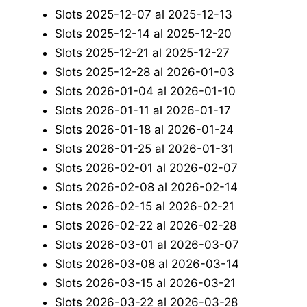
Slots 2025-12-07 al 2025-12-13
Slots 2025-12-14 al 2025-12-20
Slots 2025-12-21 al 2025-12-27
Slots 2025-12-28 al 2026-01-03
Slots 2026-01-04 al 2026-01-10
Slots 2026-01-11 al 2026-01-17
Slots 2026-01-18 al 2026-01-24
Slots 2026-01-25 al 2026-01-31
Slots 2026-02-01 al 2026-02-07
Slots 2026-02-08 al 2026-02-14
Slots 2026-02-15 al 2026-02-21
Slots 2026-02-22 al 2026-02-28
Slots 2026-03-01 al 2026-03-07
Slots 2026-03-08 al 2026-03-14
Slots 2026-03-15 al 2026-03-21
Slots 2026-03-22 al 2026-03-28