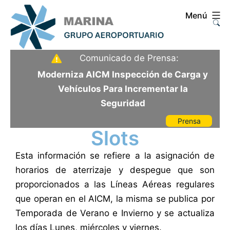
Saltar
Menú
al
contenido
Aeropuerto
Comunicado de Prensa:
Internacional
Moderniza AICM Inspección de Carga y
de
Vehículos Para Incrementar la
la
Seguridad
Ciudad
Prensa
de
Slots
México
Esta información se refiere a la asignación de
horarios de aterrizaje y despegue que son
proporcionados a las Líneas Aéreas regulares
que operan en el AICM, la misma se publica por
Temporada de Verano e Invierno y se actualiza
los días Lunes, miércoles y viernes.