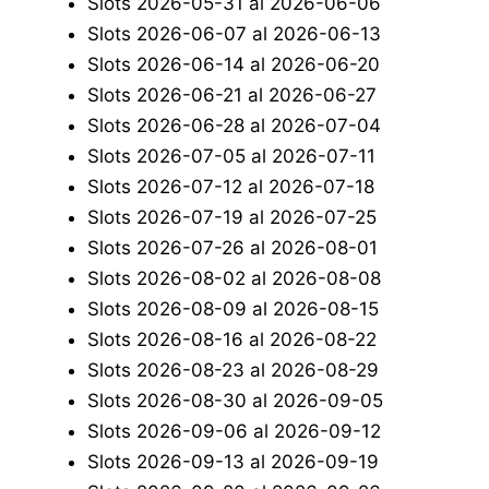
Slots 2026-05-31 al 2026-06-06
Slots 2026-06-07 al 2026-06-13
Slots 2026-06-14 al 2026-06-20
Slots 2026-06-21 al 2026-06-27
Slots 2026-06-28 al 2026-07-04
Slots 2026-07-05 al 2026-07-11
Slots 2026-07-12 al 2026-07-18
Slots 2026-07-19 al 2026-07-25
Slots 2026-07-26 al 2026-08-01
Slots 2026-08-02 al 2026-08-08
Slots 2026-08-09 al 2026-08-15
Slots 2026-08-16 al 2026-08-22
Slots 2026-08-23 al 2026-08-29
Slots 2026-08-30 al 2026-09-05
Slots 2026-09-06 al 2026-09-12
Slots 2026-09-13 al 2026-09-19