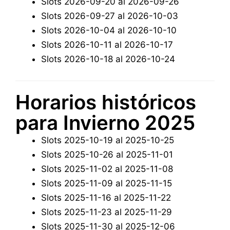
Slots 2026-09-20 al 2026-09-26
Slots 2026-09-27 al 2026-10-03
Slots 2026-10-04 al 2026-10-10
Slots 2026-10-11 al 2026-10-17
Slots 2026-10-18 al 2026-10-24
Horarios históricos
para Invierno 2025
Slots 2025-10-19 al 2025-10-25
Slots 2025-10-26 al 2025-11-01
Slots 2025-11-02 al 2025-11-08
Slots 2025-11-09 al 2025-11-15
Slots 2025-11-16 al 2025-11-22
Slots 2025-11-23 al 2025-11-29
Slots 2025-11-30 al 2025-12-06