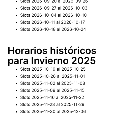
Slots 2026-09-20 al 2026-09-26
Slots 2026-09-27 al 2026-10-03
Slots 2026-10-04 al 2026-10-10
Slots 2026-10-11 al 2026-10-17
Slots 2026-10-18 al 2026-10-24
Horarios históricos
para Invierno 2025
Slots 2025-10-19 al 2025-10-25
Slots 2025-10-26 al 2025-11-01
Slots 2025-11-02 al 2025-11-08
Slots 2025-11-09 al 2025-11-15
Slots 2025-11-16 al 2025-11-22
Slots 2025-11-23 al 2025-11-29
Slots 2025-11-30 al 2025-12-06