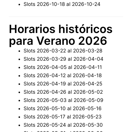
Slots 2026-10-18 al 2026-10-24
Horarios históricos
para Verano 2026
Slots 2026-03-22 al 2026-03-28
Slots 2026-03-29 al 2026-04-04
Slots 2026-04-05 al 2026-04-11
Slots 2026-04-12 al 2026-04-18
Slots 2026-04-19 al 2026-04-25
Slots 2026-04-26 al 2026-05-02
Slots 2026-05-03 al 2026-05-09
Slots 2026-05-10 al 2026-05-16
Slots 2026-05-17 al 2026-05-23
Slots 2026-05-24 al 2026-05-30