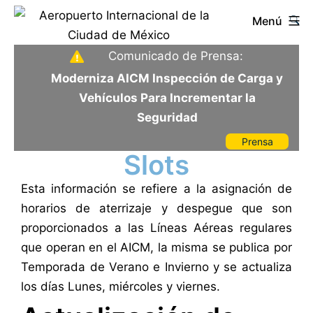
Saltar
Menú
al
contenido
Aeropuerto
Comunicado de Prensa:
Internacional
Moderniza AICM Inspección de Carga y
de
Vehículos Para Incrementar la
la
Seguridad
Ciudad
Prensa
de
Slots
México
Esta información se refiere a la asignación de
horarios de aterrizaje y despegue que son
proporcionados a las Líneas Aéreas regulares
que operan en el AICM, la misma se publica por
Temporada de Verano e Invierno y se actualiza
los días Lunes, miércoles y viernes.