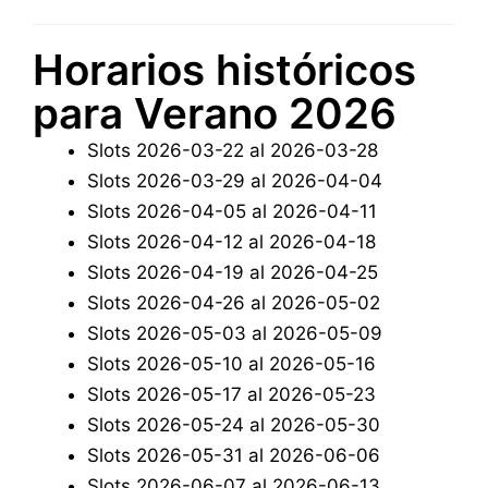
Horarios históricos
para Verano 2026
Slots 2026-03-22 al 2026-03-28
Slots 2026-03-29 al 2026-04-04
Slots 2026-04-05 al 2026-04-11
Slots 2026-04-12 al 2026-04-18
Slots 2026-04-19 al 2026-04-25
Slots 2026-04-26 al 2026-05-02
Slots 2026-05-03 al 2026-05-09
Slots 2026-05-10 al 2026-05-16
Slots 2026-05-17 al 2026-05-23
Slots 2026-05-24 al 2026-05-30
Slots 2026-05-31 al 2026-06-06
Slots 2026-06-07 al 2026-06-13