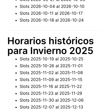
Slots 2026-10-04 al 2026-10-10
Slots 2026-10-11 al 2026-10-17
Slots 2026-10-18 al 2026-10-24
Horarios históricos
para Invierno 2025
Slots 2025-10-19 al 2025-10-25
Slots 2025-10-26 al 2025-11-01
Slots 2025-11-02 al 2025-11-08
Slots 2025-11-09 al 2025-11-15
Slots 2025-11-16 al 2025-11-22
Slots 2025-11-23 al 2025-11-29
Slots 2025-11-30 al 2025-12-06
Slots 2025-12-07 al 2025-12-13