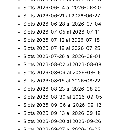
Slots 2026-06-14 al 2026-06-20
Slots 2026-06-21 al 2026-06-27
Slots 2026-06-28 al 2026-07-04
Slots 2026-07-05 al 2026-07-11
Slots 2026-07-12 al 2026-07-18
Slots 2026-07-19 al 2026-07-25
Slots 2026-07-26 al 2026-08-01
Slots 2026-08-02 al 2026-08-08
Slots 2026-08-09 al 2026-08-15
Slots 2026-08-16 al 2026-08-22
Slots 2026-08-23 al 2026-08-29
Slots 2026-08-30 al 2026-09-05
Slots 2026-09-06 al 2026-09-12
Slots 2026-09-13 al 2026-09-19
Slots 2026-09-20 al 2026-09-26
Slots 2026-09-27 al 2026-10-03